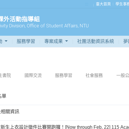
:::
臺大首頁
學生事
 課外活動指導組
vity Division, Office of Student Affairs, NTU
動
服務學習
專案成果
社團活動資訊系統
夢
生書院
國際交流
服務學習
社會服務
一般
名單
及相關資訊