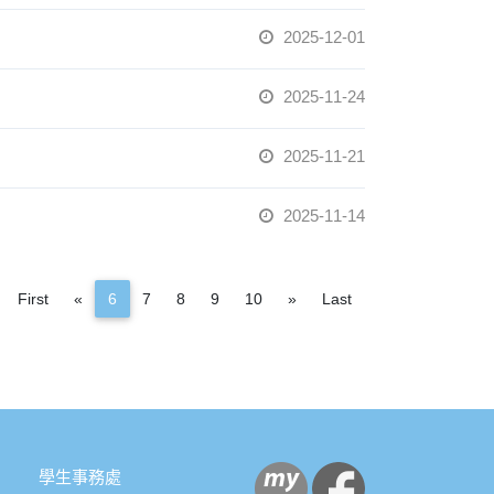
2025-12-01
2025-11-24
2025-11-21
2025-11-14
Previous
Next
First
«
6
7
8
9
10
»
Last
學生事務處