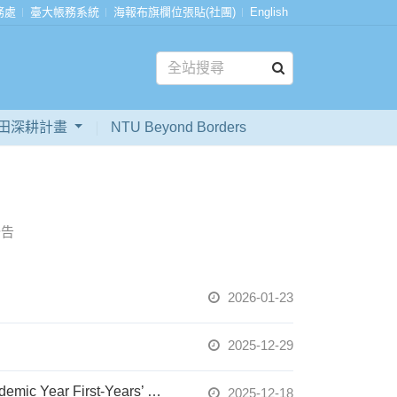
務處
臺大帳務系統
海報布旗欄位張貼(社團)
English
田深耕計畫
NTU Beyond Borders
公告
2026-01-23
2025-12-29
【即日起至2/22】115學年度新生上衣設計徵件比賽開跑囉！[Now through Feb. 22] 115 Academic Year First-Years’ Limited Edition Shirt Design and Logo Contest
2025-12-18