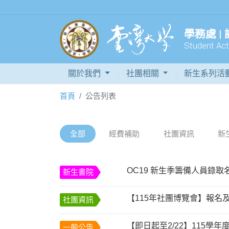
學務處 |
Student Acti
關於我們
社團相關
新生系列活
首頁
公告列表
全部
經費補助
社團資訊
新
OC19 新生季籌備人員錄取
新生書院
【115年社團博覽會】報名
社團資訊
一般公告